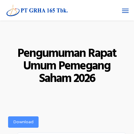
Skip
Men
to
main
content
Pengumuman Rapat
Umum Pemegang
Saham 2026
Download