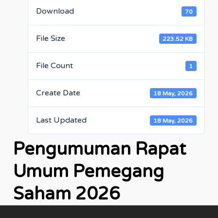
Download
70
File Size
223.52 KB
File Count
1
Create Date
18 May, 2026
Last Updated
18 May, 2026
Pengumuman Rapat
Umum Pemegang
Saham 2026