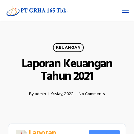
Skip
Men
to
main
content
KEUANGAN
Laporan Keuangan
Tahun 2021
By
admin
9 May, 2022
No Comments
Laporan