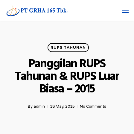
Skip
Men
to
main
content
RUPS TAHUNAN
Panggilan RUPS
Tahunan & RUPS Luar
Biasa – 2015
By
admin
18 May, 2015
No Comments