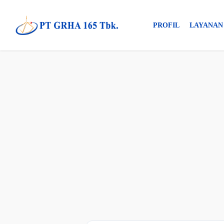
Skip
to
PROFIL
LAYANAN
main
content