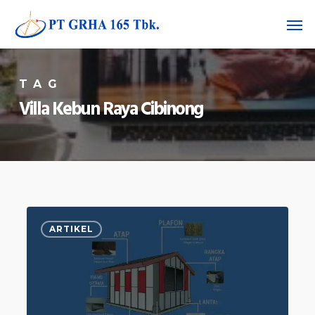
Skip
Men
to
main
content
TAG
Villa Kebun Raya Cibinong
6
ARTIKEL